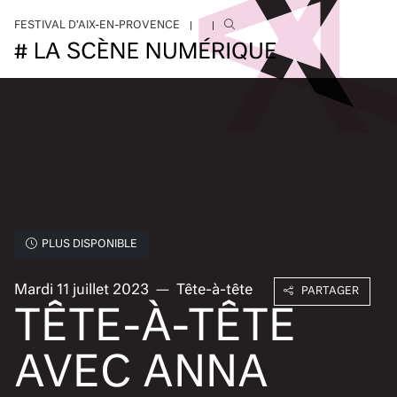
Aller au contenu principal
FESTIVAL D’AIX-EN-PROVENCE
PLUS DISPONIBLE
Mardi 11 juillet 2023
—
Tête-à-tête
PARTAGER
TÊTE-À-TÊTE
AVEC ANNA