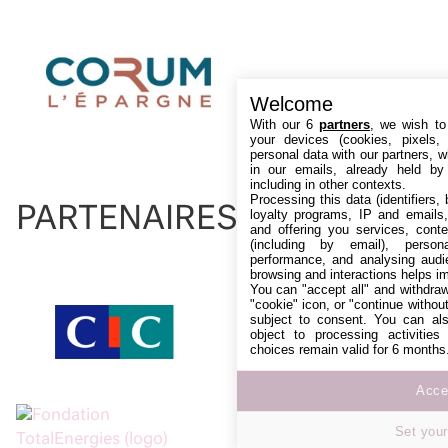
Welcome
With our 6
partners
, we wish to
your devices (cookies, pixels,
personal data with our partners, w
in our emails, already held by
including in other contexts.
Processing this data (identifiers,
PARTENAIRES
loyalty programs, IP and emails, 
and offering you services, cont
(including by email), person
performance, and analysing audi
browsing and interactions helps i
You can "accept all" and withdraw
"cookie" icon, or "continue without
subject to consent. You can als
object to processing activitie
choices remain valid for 6 months
Accep
Set your