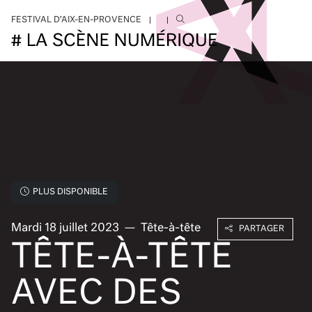
Aller au contenu principal
FESTIVAL D’AIX-EN-PROVENCE
PLUS DISPONIBLE
Mardi 18 juillet 2023
—
Tête-à-tête
PARTAGER
TÊTE-À-TÊTE
AVEC DES