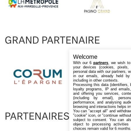
GRAND PARTENAIRE
Welcome
With our 6
partners
, we wish to
your devices (cookies, pixels,
personal data with our partners, w
in our emails, already held by
including in other contexts.
Processing this data (identifiers,
loyalty programs, IP and emails, 
and offering you services, cont
(including by email), person
performance, and analysing audi
browsing and interactions helps i
You can "accept all" and withdraw
PARTENAIRES
"cookie" icon, or "continue without
subject to consent. You can als
object to processing activitie
choices remain valid for 6 months